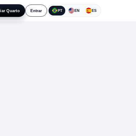
iar Quarto
Entrar
PT
EN
ES