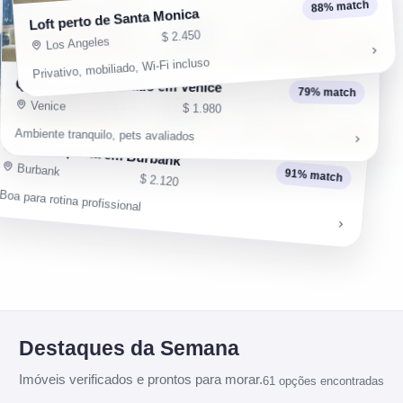
88% match
Loft perto de Santa Monica
$ 2.450
Los Angeles
Privativo, mobiliado, Wi-Fi incluso
Quarto compartilhado em Venice
79% match
Venice
$ 1.980
Ambiente tranquilo, pets avaliados
Suíte compacta em Burbank
Burbank
91% match
$ 2.120
Boa para rotina profissional
Destaques da Semana
Imóveis verificados e prontos para morar.
61 opções encontradas