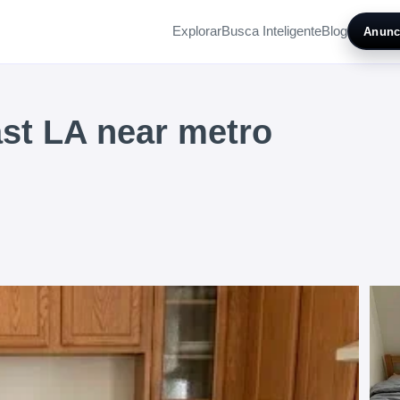
Explorar
Busca Inteligente
Blog
Anunc
st LA near metro