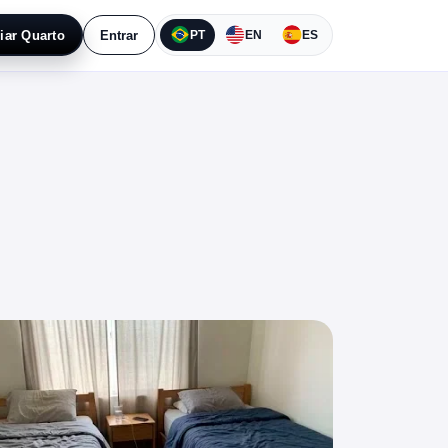
iar Quarto
Entrar
PT
EN
ES