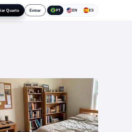
iar Quarto
Entrar
PT
EN
ES