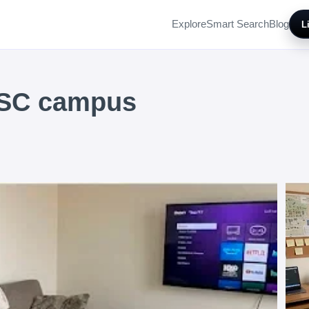
Explore
Smart Search
Blog
L
USC campus