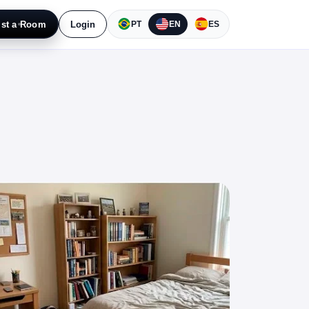
ist a Room
Login
PT
EN
ES