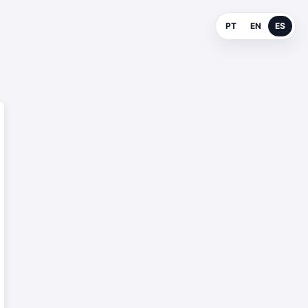
PT
EN
ES