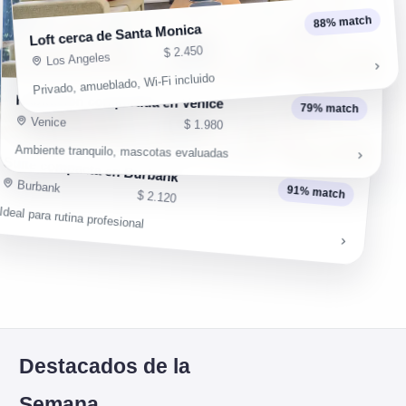
88% match
Loft cerca de Santa Monica
$ 2.450
Los Angeles
Privado, amueblado, Wi-Fi incluido
Habitación compartida en Venice
79% match
Venice
$ 1.980
Ambiente tranquilo, mascotas evaluadas
Suite compacta en Burbank
Burbank
91% match
$ 2.120
Ideal para rutina profesional
Destacados de la
Semana