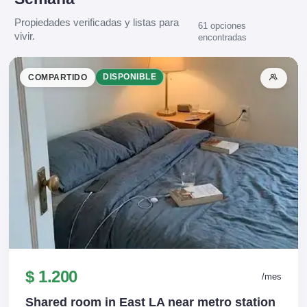
Propiedades verificadas y listas para
61 opciones
vivir.
encontradas
COMPARTIDO
DISPONIBLE
$ 1.200
/mes
Shared room in East LA near metro station